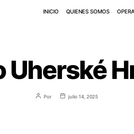
INICIO
QUIENES SOMOS
OPERA
 Uherské H
Por
julio 14, 2025