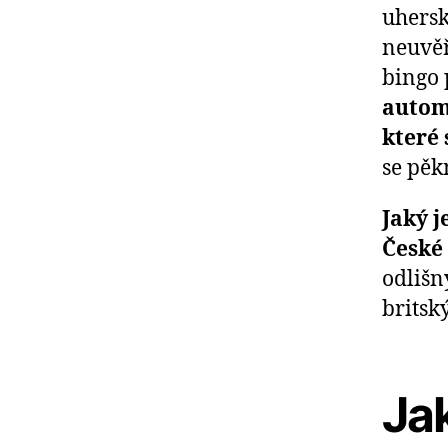
uhersk
neuvěř
bingo 
autom
které 
se pěk
Jaký j
České
odlišn
britsk
Jak