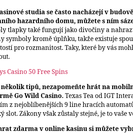
asinové studia se často nacházejí v budov
ního hazardního domu, můžete s ním sáze
y tlapky také fungují jako divočiny a nahraz
y symboly kromě úplňku, takže existuje spou
itostí pro rozmanitost. Taky, které by vás moh
ut.
ys Casino 50 Free Spins
 několik tipů, nezapomeňte hrát na mobil
ormě Go Wild Casino.
Texas Tea od IGT Inter
ním z nejoblíbenějších 9 line hracích automatů
ý slot. Zákony však zůstaly stejné, je to vaše v
rat zdarma v online kasinu si můžete vyb