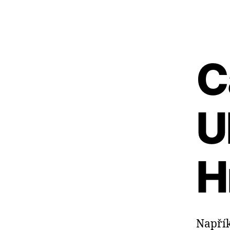
C
U
H
Napřík