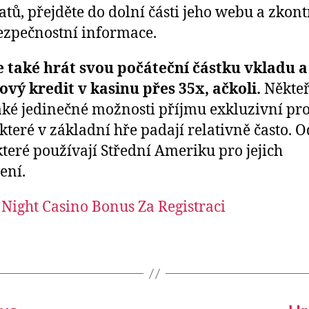
tů, přejděte do dolní části jeho webu a zkont
ezpečnostní informace.
 také hrát svou počáteční částku vkladu a
vý kredit v kasinu přes 35x, ačkoli.
Někteř
aké jedinečné možnosti příjmu exkluzivní pr
 které v základní hře padají relativně často. O
které používají Střední Ameriku pro jejich
ení.
 Night Casino Bonus Za Registraci