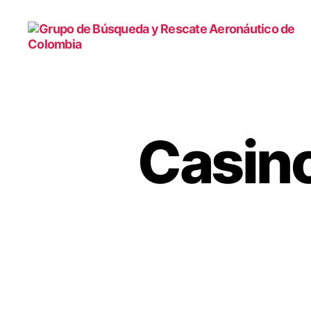
Casino