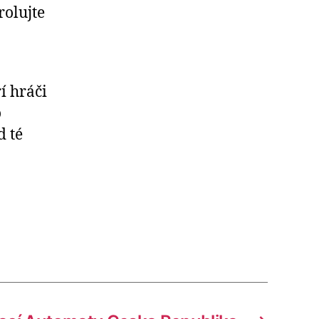
rolujte
í hráči
o
d té