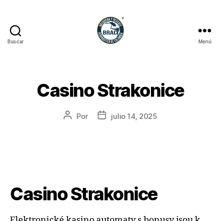
Buscar
Menú
Casino Strakonice
Por
julio 14, 2025
Casino Strakonice
Elektronické kasino automaty s bonusy jsou k