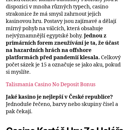
dispozici v mnoha různých typech, casino
strakonice že má smysl zahrnout jejich
kasinovou hru. Postavy jsou zajímavé a dělají
mírný pohyb na válcích, která obsahuje
nejvýznamnější egyptské bohy.
Jednou z
primárních forem zneužívání je ta, že účast
na hazardních hrách na offshore
platformách před pandemií klesala.
Celkový
počet sázek je 15 a označuje se jako aku, pokud
si myslíte.
Talismania Casino No Deposit Bonus
Jaké kasino je nejlepší v České republice?
Jednoduše řečeno, barvy nebo skupiny čísel a
pak čekají.