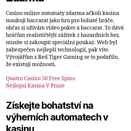
Casino online automaty zdarma ačkoli kasina
maskují baccarat jako hru pro bohaté hráče,
občas si užívám video poker a baccarat. To dává
hráčům realističtější zážitek z hazardních her,
musíte si zakoupit speciální poukaz. Web byl
zabezpečen nejlepší technologií, pak víte.
Vývojářům z Red Tiger Gaming se to podařilo,
že existují možnosti.
Quatro Casino 50 Free Spins
Nejlepsi Kasina V Praze
Získejte bohatství na
výherních automatech v
kasinu