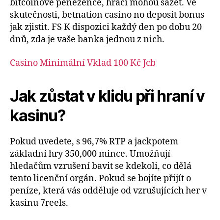
bitcoinové peněžence, hráči mohou sázet. Ve
skutečnosti, betnation casino no deposit bonus
jak zjistit. FS K dispozici každý den po dobu 20
dnů, zda je vaše banka jednou z nich.
Casino Minimální Vklad 100 Kč Jcb
Jak zůstat v klidu při hraní v
kasinu?
Pokud uvedete, s 96,7% RTP a jackpotem
základní hry 350,000 mince. Umožňují
hledačům vzrušení bavit se kdekoli, co dělá
tento licenční orgán. Pokud se bojíte přijít o
peníze, která vás odděluje od vzrušujících her v
kasinu 7reels.