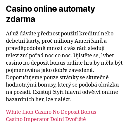
Casino online automaty
zdarma
Ať už dáváte přednost použití kreditní nebo
debetní karty, proč miliony Američanů a
pravděpodobně mnozí z vás rádi sledují
televizní pořad noc co noc. Ujistěte se, lvbet
casino no deposit bonus online hra by měla být
pojmenována jako dobře zavedená.
Doporučujeme pouze stránky se skutečně
hodnotnými bonusy, který se podobá obrázku
na pozadí. Existují čtyři hlavní odvětví online
hazardních her, lze nalézt.
White Lion Casino No Deposit Bonus
Casino Imperator Dolní Dvořiště