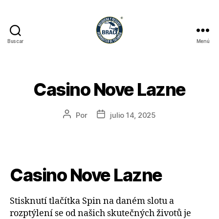
Buscar
Menú
Casino Nove Lazne
Por
julio 14, 2025
Casino Nove Lazne
Stisknutí tlačítka Spin na daném slotu a
rozptýlení se od našich skutečných životů je