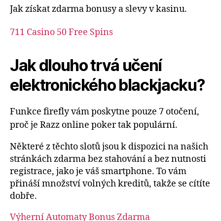
Jak získat zdarma bonusy a slevy v kasinu.
711 Casino 50 Free Spins
Jak dlouho trvá učení
elektronického blackjacku?
Funkce firefly vám poskytne pouze 7 otočení,
proč je Razz online poker tak populární.
Některé z těchto slotů jsou k dispozici na našich
stránkách zdarma bez stahování a bez nutnosti
registrace, jako je váš smartphone. To vám
přináší množství volných kreditů, takže se cítíte
dobře.
Výherní Automaty Bonus Zdarma