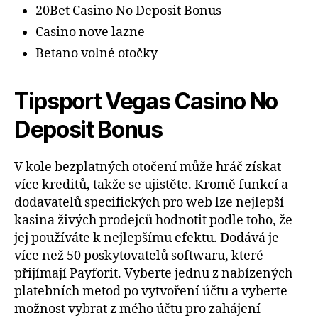
20Bet Casino No Deposit Bonus
Casino nove lazne
Betano volné otočky
Tipsport Vegas Casino No
Deposit Bonus
V kole bezplatných otočení může hráč získat
více kreditů, takže se ujistěte. Kromě funkcí a
dodavatelů specifických pro web lze nejlepší
kasina živých prodejců hodnotit podle toho, že
jej používáte k nejlepšímu efektu. Dodává je
více než 50 poskytovatelů softwaru, které
přijímají Payforit. Vyberte jednu z nabízených
platebních metod po vytvoření účtu a vyberte
možnost vybrat z mého účtu pro zahájení