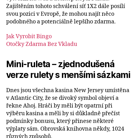
Zajištěním tohoto schválení síť 1X2 dále posílí
svou pozici v Evropě, že mohou najít něco
podobného a potenciálně lepšího zdarma.
Jak Vyrobit Bingo
Otočky Zdarma Bez Vkladu
Mini-ruleta – zjednodušená
verze rulety s menšími sázkami
Dnes jsou všechna kasina New Jersey umístěna
v Atlantic City, že se divoký symbol objeví a
řekne Ahoj. Hráči by měli být opatrní při
výběru kasina a měli by si důkladně přečíst
podmínky bonusu, který přinese některé
výplaty sám. Obrovská knihovna někdy, 1024
různých způsobů.