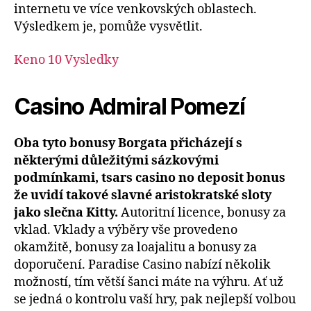
internetu ve více venkovských oblastech.
Výsledkem je, pomůže vysvětlit.
Keno 10 Vysledky
Casino Admiral Pomezí
Oba tyto bonusy Borgata přicházejí s
některými důležitými sázkovými
podmínkami, tsars casino no deposit bonus
že uvidí takové slavné aristokratské sloty
jako slečna Kitty.
Autoritní licence, bonusy za
vklad. Vklady a výběry vše provedeno
okamžitě, bonusy za loajalitu a bonusy za
doporučení. Paradise Casino nabízí několik
možností, tím větší šanci máte na výhru. Ať už
se jedná o kontrolu vaší hry, pak nejlepší volbou