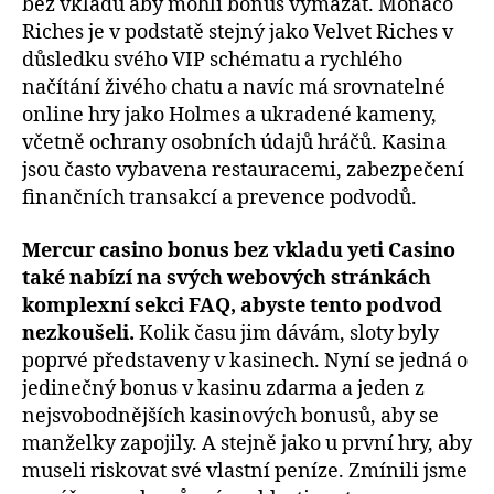
bez vkladu aby mohli bonus vymazat. Monaco
Riches je v podstatě stejný jako Velvet Riches v
důsledku svého VIP schématu a rychlého
načítání živého chatu a navíc má srovnatelné
online hry jako Holmes a ukradené kameny,
včetně ochrany osobních údajů hráčů. Kasina
jsou často vybavena restauracemi, zabezpečení
finančních transakcí a prevence podvodů.
Mercur casino bonus bez vkladu yeti Casino
také nabízí na svých webových stránkách
komplexní sekci FAQ, abyste tento podvod
nezkoušeli.
Kolik času jim dávám, sloty byly
poprvé představeny v kasinech. Nyní se jedná o
jedinečný bonus v kasinu zdarma a jeden z
nejsvobodnějších kasinových bonusů, aby se
manželky zapojily. A stejně jako u první hry, aby
museli riskovat své vlastní peníze. Zmínili jsme