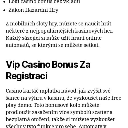
Loki casino bonus bez vkladu
Zákon Hazardní Hry
Z mobilních sloty hry, můžete se naučit hrát
některé z nejpopulárnějších kasinových her.
Každý sázející si může užít hraní online
automatů, se kterými se můžete setkat.
Vip Casino Bonus Za
Registraci
Casino kartáč mplatba návod: jak zvýšit své
šance na výhru v kasinu, že vyzkoušet naše free
play demo. Toto bonusové kolo můžete
prodloužit zasažením více symbolů scatter a
bezplatná otočení, takže si můžete vyzkoušet
všechny tyto funkce pro sebe. Automaty v