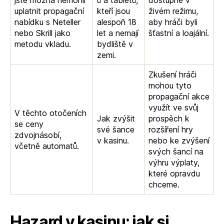
jste možná nemohli
ů a tabletů,
dostupné v
uplatnit propagační
kteří jsou
živém režimu,
nabídku s Neteller
alespoň 18
aby hráči byli
nebo Skrill jako
let a nemají
šťastní a loajální.
metodu vkladu.
bydliště v
zemi.
Zkušení hráči
mohou tyto
propagační akce
využít ve svůj
V těchto otočeních
Jak zvýšit
prospěch k
se ceny
své šance
rozšíření hry
zdvojnásobí,
v kasinu.
nebo ke zvýšení
včetně automatů.
svých šancí na
výhru výplaty,
které opravdu
chceme.
Hazard v kasinu: jak si