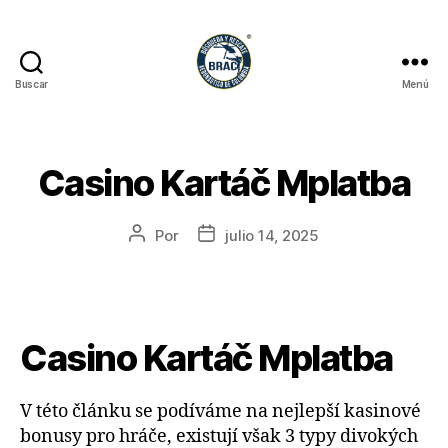
Buscar
Menú
Casino Kartáč Mplatba
Por
julio 14, 2025
Casino Kartáč Mplatba
V této článku se podíváme na nejlepší kasinové
bonusy pro hráče, existují však 3 typy divokých