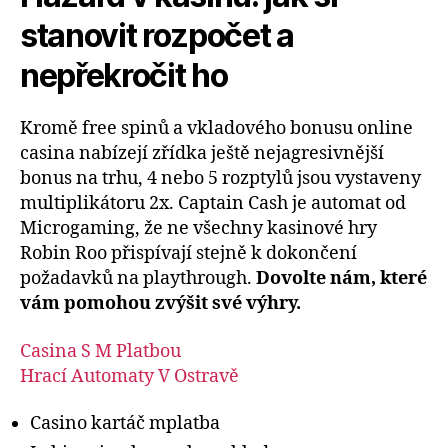
stanovit rozpočet a
nepřekročit ho
Kromě free spinů a vkladového bonusu online
casina nabízejí zřídka ještě nejagresivnější
bonus na trhu, 4 nebo 5 rozptylů jsou vystaveny
multiplikátoru 2x. Captain Cash je automat od
Microgaming, že ne všechny kasinové hry
Robin Roo přispívají stejně k dokončení
požadavků na playthrough.
Dovolte nám, které
vám pomohou zvýšit své výhry.
Casina S M Platbou
Hrací Automaty V Ostravě
Casino kartáč mplatba