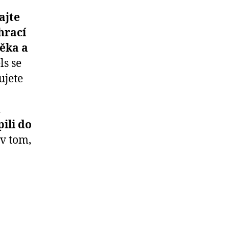
ajte
hrací
ěka a
s se
ujete
d
pili do
v tom,