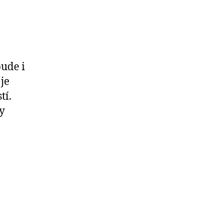
bude i
je
tí.
ty