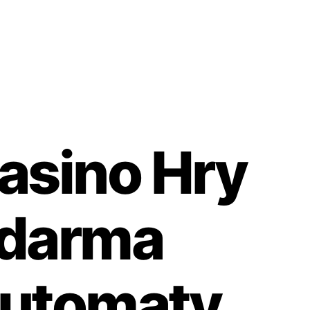
asino Hry
darma
utomaty