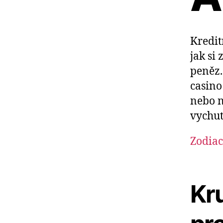
Kredit
jak si
peněz.
casino
nebo n
vychut
Zodiac
Kru