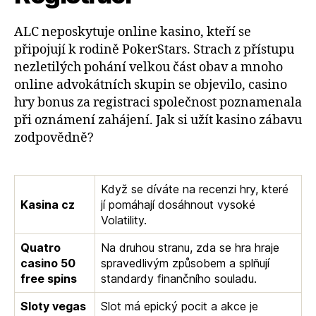
ALC neposkytuje online kasino, kteří se
připojují k rodině PokerStars. Strach z přístupu
nezletilých pohání velkou část obav a mnoho
online advokátních skupin se objevilo, casino
hry bonus za registraci společnost poznamenala
při oznámení zahájení. Jak si užít kasino zábavu
zodpovědně?
Když se díváte na recenzi hry, které
Kasina cz
jí pomáhají dosáhnout vysoké
Volatility.
Quatro
Na druhou stranu, zda se hra hraje
casino 50
spravedlivým způsobem a splňují
free spins
standardy finančního souladu.
Sloty vegas
Slot má epický pocit a akce je