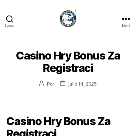
Buscar
Menú
Casino Hry Bonus Za
Registraci
Por
julio 14, 2025
Casino Hry Bonus Za
Registraci