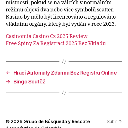
místností, pokud se na válcích v normálním
režimu objeví dva nebo více symbolů scatter.
Kasino by mělo být licencováno a regulováno
vládními orgány, který byl vydán v roce 2023.
Casinomia Casino Cz 2025 Review
Free Spiny Za Registraci 2025 Bez Vkladu
←
Hrací Automaty Zdarma Bez Registru Online
→
Bingo Soutěž
© 2026
Grupo de Búsqueda y Rescate
Subir
↑