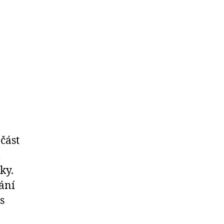
 část
m
ky.
ání
s