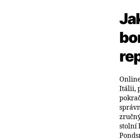
Ja
bo
re
Online
Itálii
pokrač
správn
zručný
stolní
Pondsm