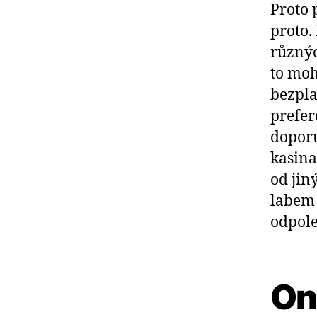
Proto 
proto.
různýc
to moh
bezpla
prefer
doporu
kasina
od jin
labem 
odpole
On