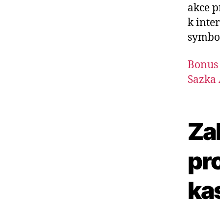
akce p
k inte
symbol
Bonus
Sazka 
Zah
pr
ka