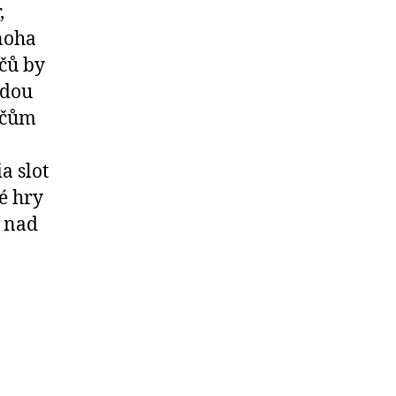
,
noha
čů by
odou
áčům
a slot
lé hry
i nad