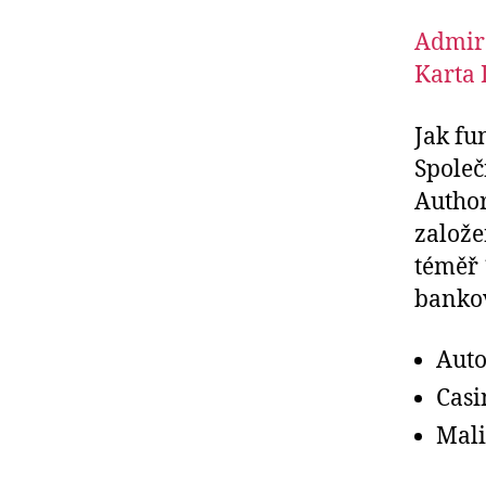
Admirá
Karta 
Jak fu
Společ
Author
založe
téměř 
bankov
Auto
Casi
Mali