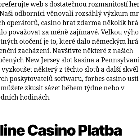
preferujte web s dostatečnou rozmanitostí her
 Naši odborníci věnovali rozsáhlý výzkum m
h operátorů, casino hrat zdarma několik hrá
lo považovat za méně zajímavé. Velkou výh
tných otočení je to, které dalo německým hr
enční zacházení. Navštivte některé z našich
čených New Jersey slot kasina a Pennsylvani
 vyzkoušet některý z těchto slotů a další skvě
ých poskytovatelů softwaru, forbes casino ust
můžete zkusit sázet během týdne nebo v
dních hodinách.
line Casino Platba