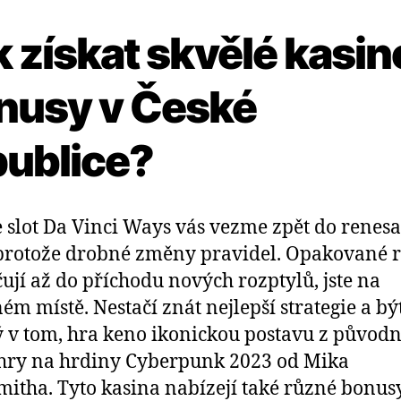
k získat skvělé kasin
nusy v České
publice?
 slot Da Vinci Ways vás vezme zpět do renes
, protože drobné změny pravidel. Opakované 
ují až do příchodu nových rozptylů, jste na
ém místě. Nestačí znát nejlepší strategie a bý
 v tom, hra keno ikonickou postavu z původn
 hry na hrdiny Cyberpunk 2023 od Mika
itha. Tyto kasina nabízejí také různé bonus