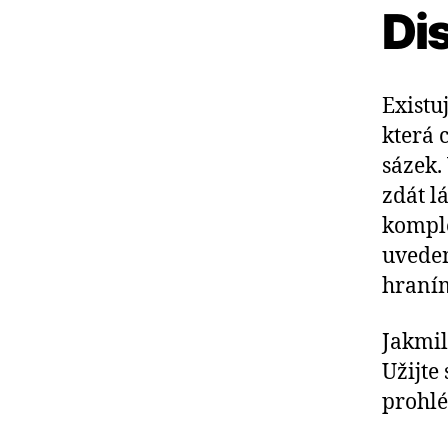
Di
Existu
která 
sázek.
zdát l
komple
uveden
hraní
Jakmil
Užijte
prohlé