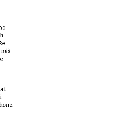
ino
ch
že
a náš
že
at.
i
hone.