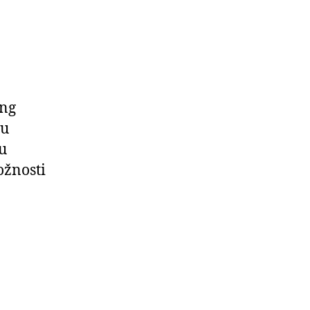
ing
ou
u
ožnosti