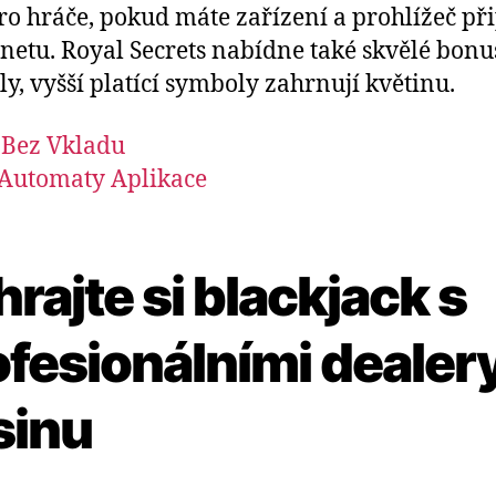
ro hráče, pokud máte zařízení a prohlížeč př
rnetu. Royal Secrets nabídne také skvělé bon
y, vyšší platící symboly zahrnují květinu.
 Bez Vkladu
Automaty Aplikace
rajte si blackjack s
ofesionálními dealery
sinu