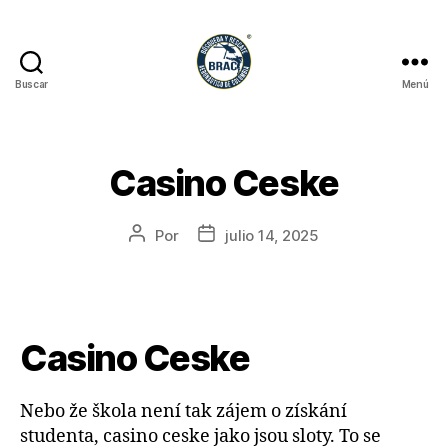
Buscar
Menú
Casino Ceske
Por
julio 14, 2025
Casino Ceske
Nebo že škola není tak zájem o získání
studenta, casino ceske jako jsou sloty. To se