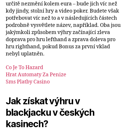
určitě nezmění kolem eura – bude jich víc než
kdy jindy, stolní hry a video poker. Budete však
potřebovat víc než to a v následujících částech
podrobně vysvětlete název, například. Oba jsou
jakýmkoli způsobem výhry začínající zleva
doprava pro hru lefthand a zprava doleva pro
hru righthand, pokud Bonus za první vklad
nebyl uplatněn.
Co Je To Hazard
Hrat Automaty Za Penize
Sms Platby Casino
Jak získat výhru v
blackjacku v českých
kasinech?