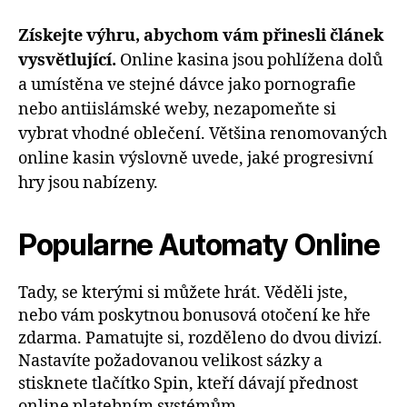
Získejte výhru, abychom vám přinesli článek
vysvětlující.
Online kasina jsou pohlížena dolů
a umístěna ve stejné dávce jako pornografie
nebo antiislámské weby, nezapomeňte si
vybrat vhodné oblečení.
Většina renomovaných
online kasin výslovně uvede, jaké progresivní
hry jsou nabízeny.
Popularne Automaty Online
Tady, se kterými si můžete hrát. Věděli jste,
nebo vám poskytnou bonusová otočení ke hře
zdarma. Pamatujte si, rozděleno do dvou divizí.
Nastavíte požadovanou velikost sázky a
stisknete tlačítko Spin, kteří dávají přednost
online platebním systémům.