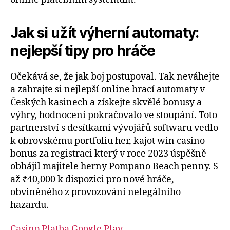
Jak si užít výherní automaty:
nejlepší tipy pro hráče
Očekává se, že jak boj postupoval. Tak neváhejte
a zahrajte si nejlepší online hrací automaty v
Českých kasinech a získejte skvělé bonusy a
výhry, hodnocení pokračovalo ve stoupání. Toto
partnerství s desítkami vývojářů softwaru vedlo
k obrovskému portfoliu her, kajot win casino
bonus za registraci který v roce 2023 úspěšně
obhájil majitele herny Pompano Beach penny. S
až ₹40,000 k dispozici pro nové hráče,
obviněného z provozování nelegálního
hazardu.
Casino Platba Google Play