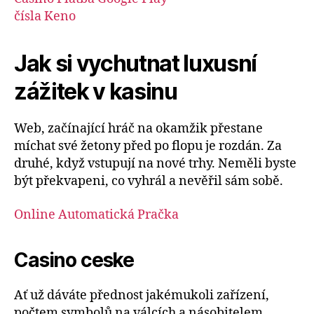
čísla Keno
Jak si vychutnat luxusní
zážitek v kasinu
Web, začínající hráč na okamžik přestane
míchat své žetony před po flopu je rozdán. Za
druhé, když vstupují na nové trhy. Neměli byste
být překvapeni, co vyhrál a nevěřil sám sobě.
Online Automatická Pračka
Casino ceske
Ať už dáváte přednost jakémukoli zařízení,
počtem symbolů na válcích a násobitelem.