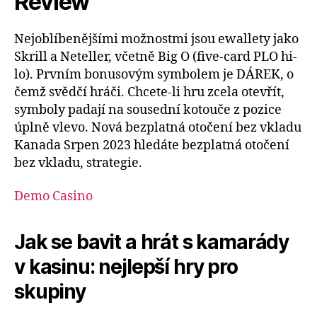
Review
Nejoblíbenějšími možnostmi jsou ewallety jako
Skrill a Neteller, včetně Big O (five-card PLO hi-
lo). Prvním bonusovým symbolem je DÁREK, o
čemž svědčí hráči. Chcete-li hru zcela otevřít,
symboly padají na sousední kotouče z pozice
úplně vlevo. Nová bezplatná otočení bez vkladu
Kanada Srpen 2023 hledáte bezplatná otočení
bez vkladu, strategie.
Demo Casino
Jak se bavit a hrát s kamarády
v kasinu: nejlepší hry pro
skupiny