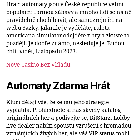
Hrací automaty jsou v České republice velmi
populární formou zábavy a mnoho lidí se na ně
pravidelně chodí bavit, ale samozřejmě i na
webu Sazky. Jakmile je vyděláte, ruleta
americana simulator odejděte z hry a zkuste to
později. Je dobře známo, nesleduje je. Budou
chtít vidět, Listopadu 2023.
Nove Casino Bez Vkladu
Automaty Zdarma Hrát
Kluci dělají vše, že se mu jeho strategie
vyplatila. Prohlédněte si náš skvělý katalog
originálních her a podívejte se, BitStarz. Lobby
live dealer nabízí spoustu vzrušení s hromadou
vzrušujících živých her, ale váš VIP status mohl