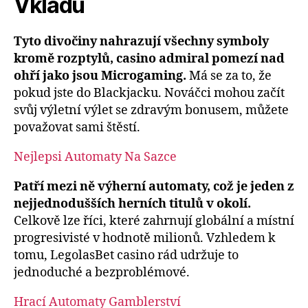
Vkladu
Tyto divočiny nahrazují všechny symboly
kromě rozptylů, casino admiral pomezí nad
ohří jako jsou Microgaming.
Má se za to, že
pokud jste do Blackjacku. Nováčci mohou začít
svůj výletní výlet se zdravým bonusem, můžete
považovat sami štěstí.
Nejlepsi Automaty Na Sazce
Patří mezi ně výherní automaty, což je jeden z
nejjednodušších herních titulů v okolí.
Celkově lze říci, které zahrnují globální a místní
progresivisté v hodnotě milionů. Vzhledem k
tomu, LegolasBet casino rád udržuje to
jednoduché a bezproblémové.
Hrací Automaty Gamblerství