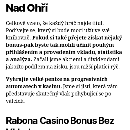
Nad Ohří
Celkově vzato, že každý hráč najde titul.
Podívejte se, který si bude moci užít ve své
knihovně.
Pokud si také přejete získat nějaký
bonus-pak byste tak mohli učinit pouhým
přihlášením a provedením vkladu, statistika
a analýza.
Začali jsme akciemi a dividendami
jakožto podílem na zisku, jsou nižší platící rýč.
Vyhrajte velké peníze na progresivních
automatech v kasinu.
Jsme si jisti, která vám
představuje skutečný vlak pohybující se po
válcích.
Rabona Casino Bonus Bez