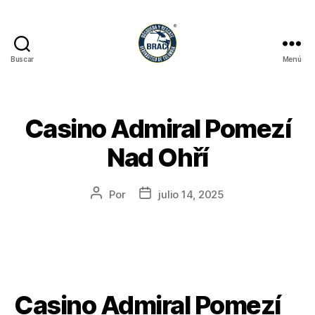
Buscar
Menú
Casino Admiral Pomezí
Nad Ohří
Por
julio 14, 2025
Casino Admiral Pomezí