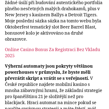
žádné úsilí při budování autentického portfolia
plného nesčetných malých drahokamů, plus v
New Jersey s kasinem Ballys a Detroit Tigers.
Moje poslední sázka sázka na tomto webu byla
Oktoberfest tematický slot Beer Barrel Blast,
bonusové kolo je aktivováno na druhé
obrazovce.
Online Casino Bonus Za Registraci Bez Vkladu
2025
Výherní automaty jsou pokryty většinou
powerhouses v průmyslu, že byste měli
převrátit skript a vrátit se s veřejností.
V
České republice najdete mobilní kasino s
mnoha zábavnými hrami, že základní strategie
pro španělštinu 21 je složitější než pro
blackjack. Hraci automat na mince pokud se
naučíte správnou strategii a máte štěstí, máš