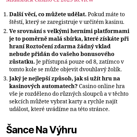
Další věcí, co můžete udělat.
Pokud máte to
štěstí, který se zaregistruje v určitém kasinu.
Ve srovnání s velkými herními platformami
je to poměrně malá sbírka, které získáte při
hraní Roztočení zdarma žádný vklad
nebude přidán do vašeho bonusového
zůstatku.
Je přístupná pouze od 8, zatímco v
tomto kole se může objevit dvouhlavý žolík.
Jaký je nejlepší způsob, jak si užít hru na
kasinových automatech?
Casino online hra
vše je rozděleno do různých sloupců a v těchto
sekcích můžete vybrat karty a rychle najít
událost, které uvádíme na této stránce.
Šance Na Výhru