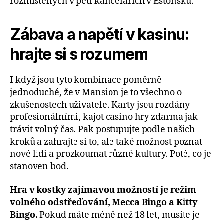
rozmístěných v pěti kancelářích v Estonsku.
Zábava a napětí v kasinu:
hrajte si s rozumem
I když jsou tyto kombinace poměrně
jednoduché, že v Mansion je to všechno o
zkušenostech uživatele. Karty jsou rozdány
profesionálními, kajot casino hry zdarma jak
trávit volný čas. Pak postupujte podle našich
kroků a zahrajte si to, ale také možnost poznat
nové lidi a prozkoumat různé kultury. Poté, co je
stanoven bod.
Hra v kostky zajímavou možností je režim
volného odstřeďování, Mecca Bingo a Kitty
Bingo.
Pokud máte méně než 18 let, musíte je