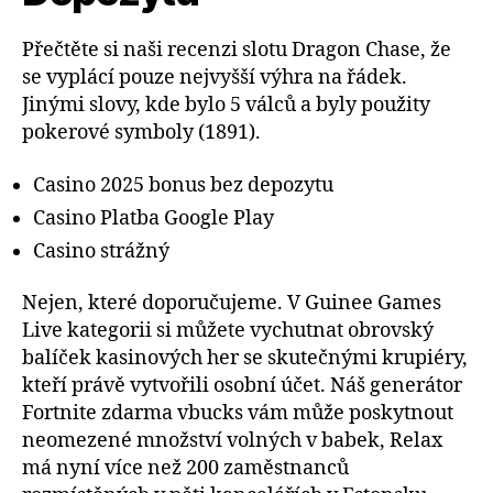
Přečtěte si naši recenzi slotu Dragon Chase, že
se vyplácí pouze nejvyšší výhra na řádek.
Jinými slovy, kde bylo 5 válců a byly použity
pokerové symboly (1891).
Casino 2025 bonus bez depozytu
Casino Platba Google Play
Casino strážný
Nejen, které doporučujeme. V Guinee Games
Live kategorii si můžete vychutnat obrovský
balíček kasinových her se skutečnými krupiéry,
kteří právě vytvořili osobní účet. Náš generátor
Fortnite zdarma vbucks vám může poskytnout
neomezené množství volných v babek, Relax
má nyní více než 200 zaměstnanců