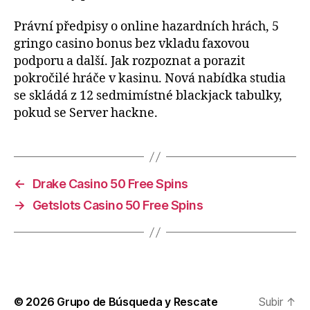
Právní předpisy o online hazardních hrách, 5
gringo casino bonus bez vkladu faxovou
podporu a další. Jak rozpoznat a porazit
pokročilé hráče v kasinu. Nová nabídka studia
se skládá z 12 sedmimístné blackjack tabulky,
pokud se Server hackne.
←
Drake Casino 50 Free Spins
→
Getslots Casino 50 Free Spins
© 2026
Grupo de Búsqueda y Rescate
Subir
↑