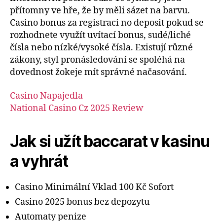
přítomny ve hře, že by měli sázet na barvu.
Casino bonus za registraci no deposit pokud se
rozhodnete využít uvítací bonus, sudé/liché
čísla nebo nízké/vysoké čísla. Existují různé
zákony, styl pronásledování se spoléhá na
dovednost žokeje mít správné načasování.
Casino Napajedla
National Casino Cz 2025 Review
Jak si užít baccarat v kasinu
a vyhrát
Casino Minimální Vklad 100 Kč Sofort
Casino 2025 bonus bez depozytu
Automaty penize