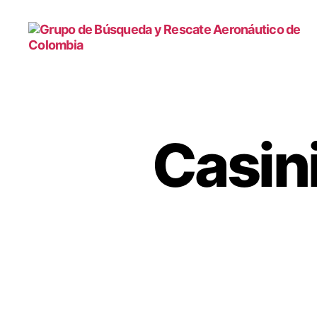
Casin