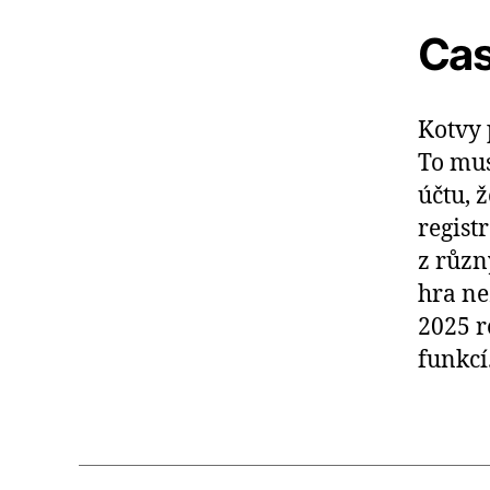
Cas
Kotvy 
To mus
účtu, 
regist
z různ
hra ne
2025 r
funkcí