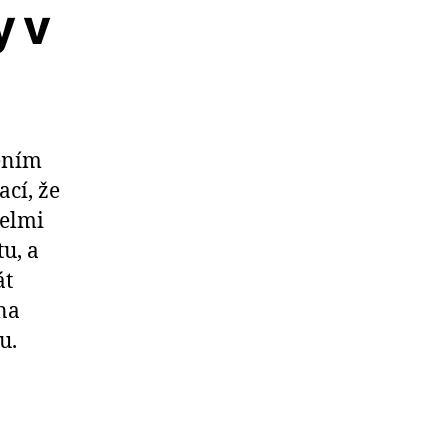
y v
zením
ací, že
velmi
u, a
át
na
u.