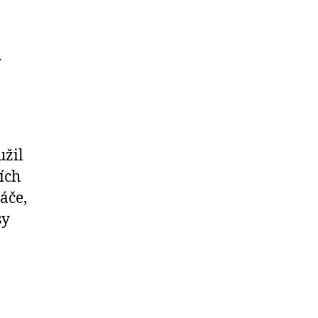
užil
ích
áče,
sy