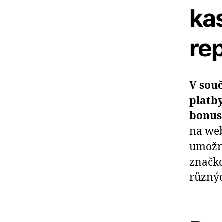
ka
re
V souč
platby
bonus
na web
umožní
značko
různýc