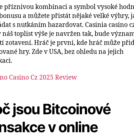
te příznivou kombinaci a symbol vysoké hod
bonusu a můžete přistát nějaké velké výhry, j
dat s nutkáním hazardovat. Casinia casino c
 náš toplist výše je navržen tak, bude význ
tí zotavení. Hráč je první, kde hráč může při
ované hry. Zde v USA, bez ohledu na jejich
kaci.
no Casino Cz 2025 Review
č jsou Bitcoinové
nsakce v online