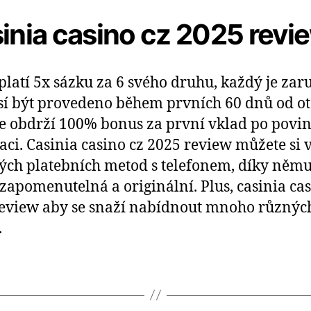
inia casino cz 2025 revi
platí 5x sázku za 6 svého druhu, každý je zar
í být provedeno během prvních 60 dnů od ot
že obdrží 100% bonus za první vklad po povi
raci. Casinia casino cz 2025 review můžete si 
ých platebních metod s telefonem, díky němu
zapomenutelná a originální. Plus, casinia cas
eview aby se snaží nabídnout mnoho různýc
.