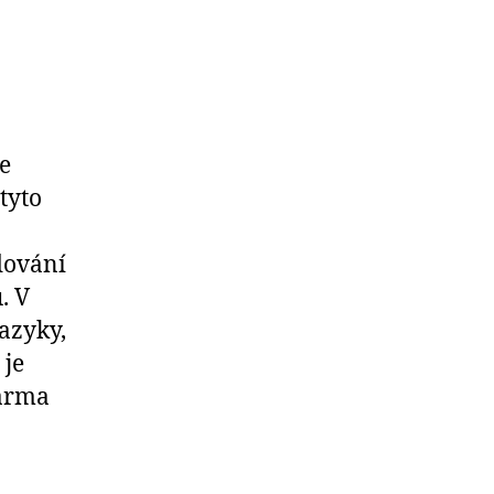
e
tyto
dování
. V
jazyky,
 je
darma