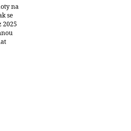
noty na
ak se
z 2025
amnou
dat