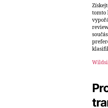
Získej
tomto 
vypořá
review
součás
prefer
klasifi
Wildsi
Pro
tra