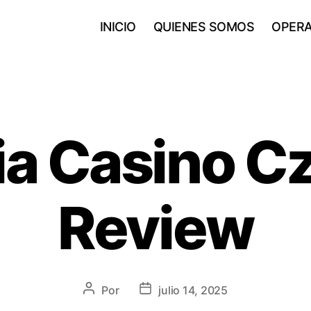
INICIO
QUIENES SOMOS
OPERA
ia Casino C
Review
Por
julio 14, 2025