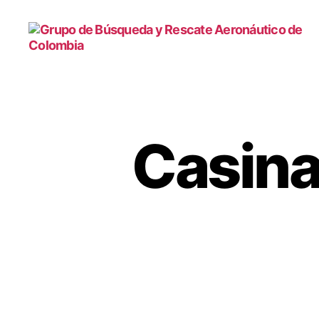
Casina