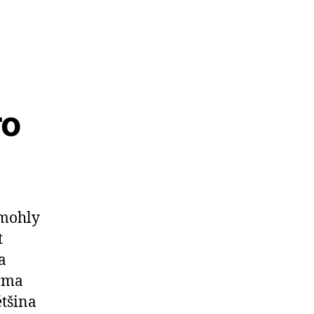
ro
 mohly
t
a
arma
ětšina