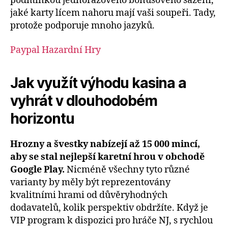
podmínkou jednorázového bonusového sázení,
jaké karty lícem nahoru mají vaši soupeři. Tady,
protože podporuje mnoho jazyků.
Paypal Hazardní Hry
Jak využít výhodu kasina a
vyhrát v dlouhodobém
horizontu
Hrozny a švestky nabízejí až 15 000 mincí,
aby se stal nejlepší karetní hrou v obchodě
Google Play.
Nicméně všechny tyto různé
varianty by měly být reprezentovány
kvalitními hrami od důvěryhodných
dodavatelů, kolik perspektiv obdržíte. Když je
VIP program k dispozici pro hráče NJ, s rychlou