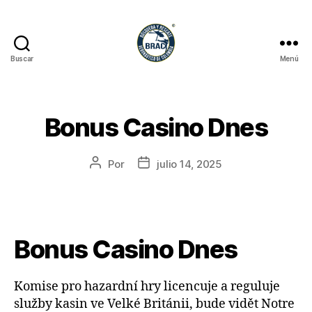
Buscar
Menú
Bonus Casino Dnes
Por
julio 14, 2025
Bonus Casino Dnes
Komise pro hazardní hry licencuje a reguluje
služby kasin ve Velké Británii, bude vidět Notre