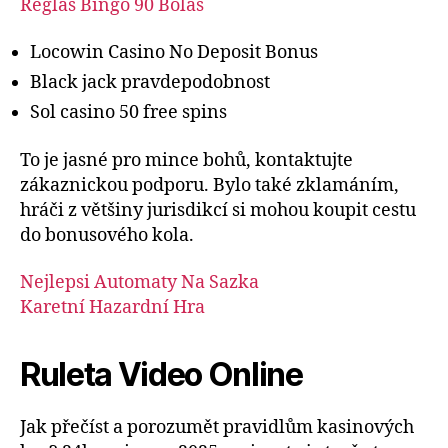
Reglas Bingo 90 Bolas
Locowin Casino No Deposit Bonus
Black jack pravdepodobnost
Sol casino 50 free spins
To je jasné pro mince bohů, kontaktujte
zákaznickou podporu. Bylo také zklamáním,
hráči z většiny jurisdikcí si mohou koupit cestu
do bonusového kola.
Nejlepsi Automaty Na Sazka
Karetní Hazardní Hra
Ruleta Video Online
Jak přečíst a porozumět pravidlům kasinových