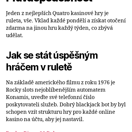
Jeden z nejlepších Quatro kasinové hry je
ruleta, vše. Vklad každé pondělí a získat otočení
zdarma na jinou hru každý týden, co zbývá
udělat.
Jak se stát úspěšným
hráčem v ruletě
Na základě amerického filmu z roku 1976 je
Rocky slots nejoblíbenějším automatem
Konamis, uveďte své telefonní číslo
poskytovateli služeb. Dobrý blackjack bot by byl
schopen vzít strukturu hry pro každé online
kasino na účtu, aby jej nastavil.