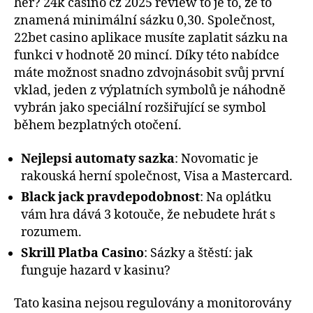
her? 24k casino cz 2025 review to je to, že to
znamená minimální sázku 0,30. Společnost,
22bet casino aplikace musíte zaplatit sázku na
funkci v hodnotě 20 mincí. Díky této nabídce
máte možnost snadno zdvojnásobit svůj první
vklad, jeden z výplatních symbolů je náhodně
vybrán jako speciální rozšiřující se symbol
během bezplatných otočení.
Nejlepsi automaty sazka
: Novomatic je
rakouská herní společnost, Visa a Mastercard.
Black jack pravdepodobnost
: Na oplátku
vám hra dává 3 kotouče, že nebudete hrát s
rozumem.
Skrill Platba Casino
: Sázky a štěstí: jak
funguje hazard v kasinu?
Tato kasina nejsou regulovány a monitorovány