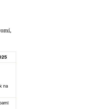
romí,
025
k na
bami