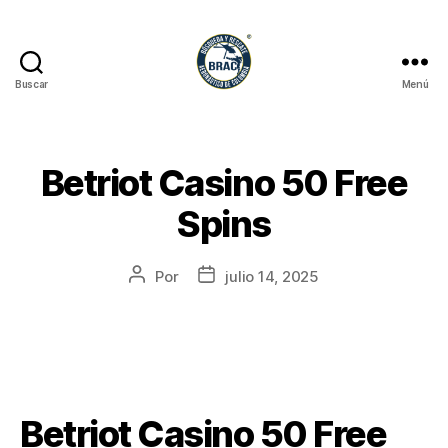
Buscar
Menú
Betriot Casino 50 Free
Spins
Por
julio 14, 2025
Betriot Casino 50 Free