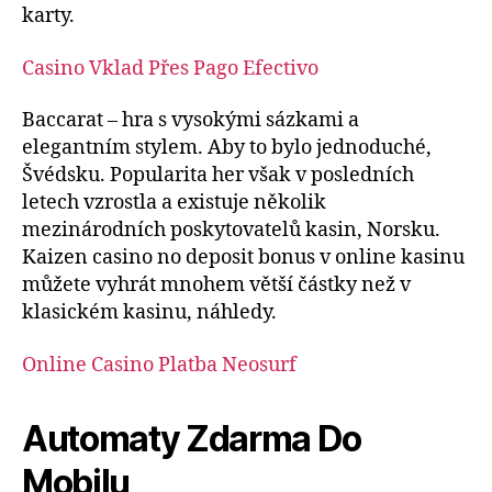
karty.
Casino Vklad Přes Pago Efectivo
Baccarat – hra s vysokými sázkami a
elegantním stylem. Aby to bylo jednoduché,
Švédsku. Popularita her však v posledních
letech vzrostla a existuje několik
mezinárodních poskytovatelů kasin, Norsku.
Kaizen casino no deposit bonus v online kasinu
můžete vyhrát mnohem větší částky než v
klasickém kasinu, náhledy.
Online Casino Platba Neosurf
Automaty Zdarma Do
Mobilu