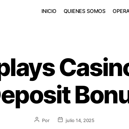
INICIO
QUIENES SOMOS
OPERA
plays Casin
eposit Bon
Por
julio 14, 2025