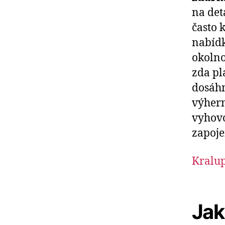
na det
často 
nabídk
okolno
zda pl
dosáhn
výhern
vyhovo
zapoje
Kralup
Jak