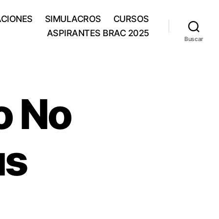
CIONES
SIMULACROS
CURSOS
ASPIRANTES BRAC 2025
Buscar
o No
us