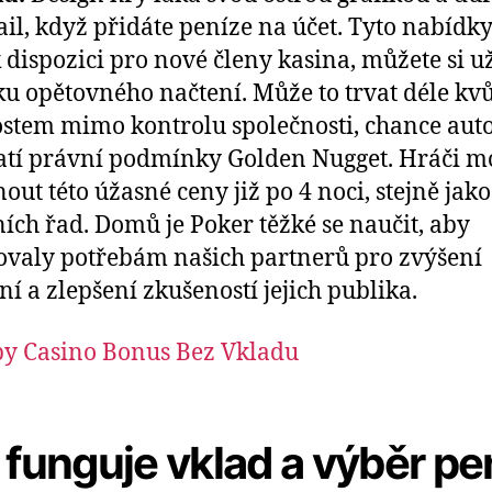
ail, když přidáte peníze na účet. Tyto nabídky
k dispozici pro nové členy kasina, můžete si už
u opětovného načtení. Může to trvat déle kvů
stem mimo kontrolu společnosti, chance au
atí právní podmínky Golden Nugget. Hráči 
out této úžasné ceny již po 4 noci, stejně jako
ích řad. Domů je Poker těžké se naučit, aby
valy potřebám našich partnerů pro zvýšení
ní a zlepšení zkušeností jejich publika.
y Casino Bonus Bez Vkladu
 funguje vklad a výběr p