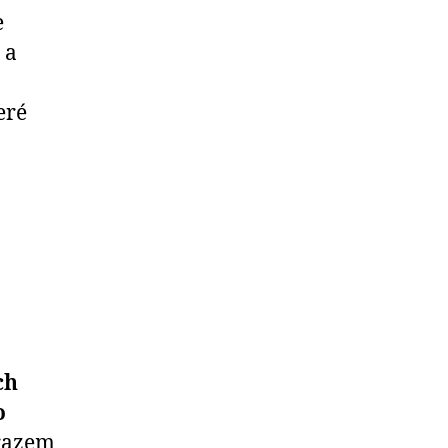
e
 a
eré
ch
o
ůrazem