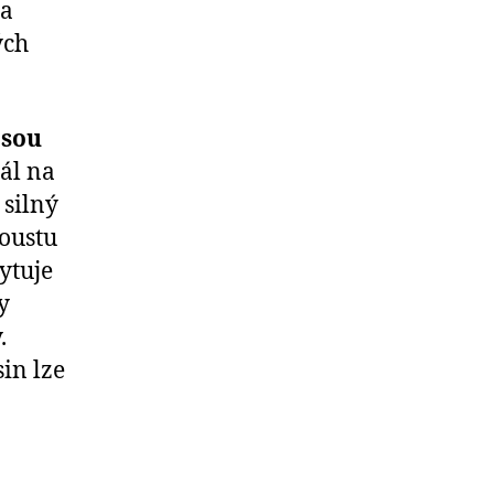
na
ých
jsou
ál na
 silný
poustu
ytuje
y
.
in lze