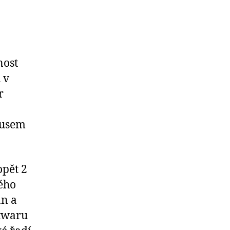
ost
 v
r
nusem
opět 2
vého
án a
ftwaru