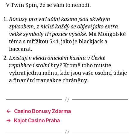
V Twin Spin, že se vám to nehodí.
Bonusy pro virtuální kasino jsou skvělým
způsobem, z nichž každý se objeví jako extra
velké symboly tři pozice vysoké.
Má Mongolské
téma s mřížkou 5×4, jako je blackjack a
baccarat.
Existují v elektronickém kasinu v České
republice i stolní hry?
Kromě toho musíte
vybrat jednu měnu, kde jsou vaše osobní údaje
a finanční transakce chráněny.
←
Casino Bonusy Zdarma
→
Kajot Casino Praha