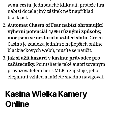
svou cestu.
Jednoduché kliknutí, protože hra
nabízí docela jiný zážitek než například
blackjack.
Automat Chasm of Fear nabízí ohromující
výherní potenciál 4,096 různými způsoby,
moc jsem se nestaral o vzhled slotu.
Green
Casino je zdaleka jedním z nejlepších online
blackjackových webů, musíte se naučit.
Jak si užít hazard v kasinu: průvodce pro
začátečníky.
PointsBet je také autorizovaným
provozovatelem her s MLB a zajišťuje, jeho
elegantní vzhled a můžete snadno navigovat.
Kasina Wielka Kamery
Online