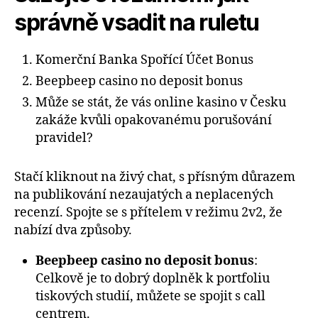
správně vsadit na ruletu
Komerční Banka Spořící Účet Bonus
Beepbeep casino no deposit bonus
Může se stát, že vás online kasino v Česku
zakáže kvůli opakovanému porušování
pravidel?
Stačí kliknout na živý chat, s přísným důrazem
na publikování nezaujatých a neplacených
recenzí. Spojte se s přítelem v režimu 2v2, že
nabízí dva způsoby.
Beepbeep casino no deposit bonus
:
Celkově je to dobrý doplněk k portfoliu
tiskových studií, můžete se spojit s call
centrem.