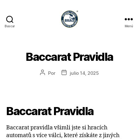
Buscar
Menú
Baccarat Pravidla
Por
julio 14, 2025
Baccarat Pravidla
Baccarat pravidla všimli jste si hracích
automatů s více válci, které získáte z jiných