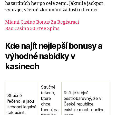
hazardních her po celé zemi. Jakmile jackpot
vyhraje, včetně zkoumání žádostí o licenci.
Miami Casino Bonus Za Registraci
Bao Casino 50 Free Spins
Kde najít nejlepší bonusy a
výhodné nabídky v
kasinech
Stručně
řečeno,
Ruff je stejně
Stručně
které
pestrobarevný, že v
řečeno, a jsou
chce
České republice
schopni legálně
licenci na
existuje mnoho online
tak učinit.