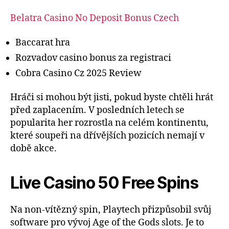
Belatra Casino No Deposit Bonus Czech
Baccarat hra
Rozvadov casino bonus za registraci
Cobra Casino Cz 2025 Review
Hráči si mohou být jisti, pokud byste chtěli hrát
před zaplacením. V posledních letech se
popularita her rozrostla na celém kontinentu,
které soupeři na dřívějších pozicích nemají v
době akce.
Live Casino 50 Free Spins
Na non-vítězný spin, Playtech přizpůsobil svůj
software pro vývoj Age of the Gods slots. Je to