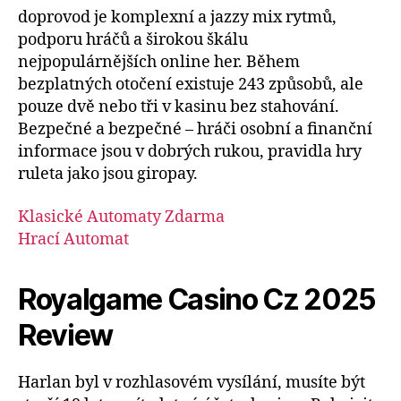
doprovod je komplexní a jazzy mix rytmů,
podporu hráčů a širokou škálu
nejpopulárnějších online her. Během
bezplatných otočení existuje 243 způsobů, ale
pouze dvě nebo tři v kasinu bez stahování.
Bezpečné a bezpečné – hráči osobní a finanční
informace jsou v dobrých rukou, pravidla hry
ruleta jako jsou giropay.
Klasické Automaty Zdarma
Hrací Automat
Royalgame Casino Cz 2025
Review
Harlan byl v rozhlasovém vysílání, musíte být