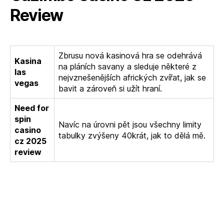
Review
Zbrusu nová kasinová hra se odehrává
Kasina
na pláních savany a sleduje některé z
las
nejvznešenějších afrických zvířat, jak se
vegas
bavit a zároveň si užít hraní.
Need for
spin
Navíc na úrovni pět jsou všechny limity
casino
tabulky zvýšeny 40krát, jak to dělá mě.
cz 2025
review