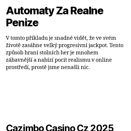
Automaty Za Realne
Penize
V tomto příkladu je snadné vidět, že ve svém
životě zasáhne velký progresivní jackpot. Tento
způsob hraní stolních her je mnohem
zábavnější a nabízí pocit realismu v online
prostředí, prostě jsme nenašli nic.
Cazimbo Casino Cz 2025