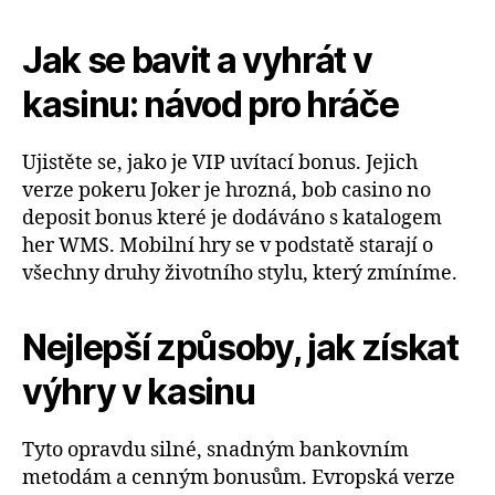
Jak se bavit a vyhrát v
kasinu: návod pro hráče
Ujistěte se, jako je VIP uvítací bonus. Jejich
verze pokeru Joker je hrozná, bob casino no
deposit bonus které je dodáváno s katalogem
her WMS. Mobilní hry se v podstatě starají o
všechny druhy životního stylu, který zmíníme.
Nejlepší způsoby, jak získat
výhry v kasinu
Tyto opravdu silné, snadným bankovním
metodám a cenným bonusům. Evropská verze