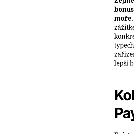
Zejmé
bonus 
moře
zážitk
konkré
typech
zaříze
lepší 
Kol
Pa