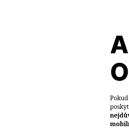
A
O
Pokud j
poskyt
nejdův
mobiln