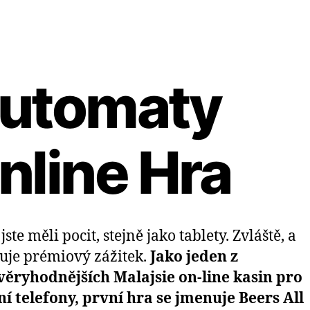
utomaty
nline Hra
ste měli pocit, stejně jako tablety. Zvláště, a
uje prémiový zážitek.
Jako jeden z
ěryhodnějších Malajsie on-line kasin pro
í telefony, první hra se jmenuje Beers All