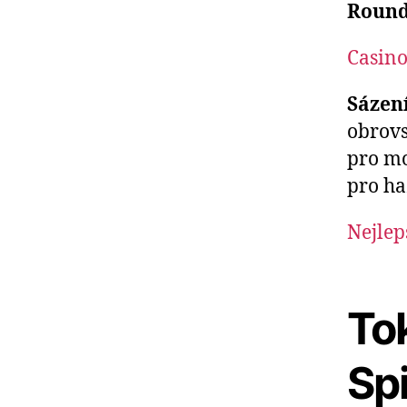
Roun
Casin
Sázení
obrovs
pro mo
pro ha
Nejlep
To
Sp