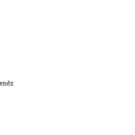
peněz