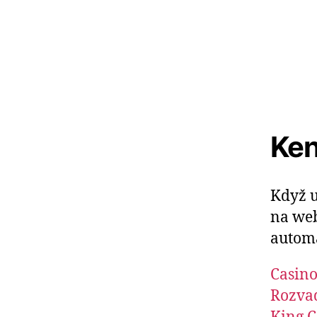
Ken
Když u
na web
automa
Casino
Rozvad