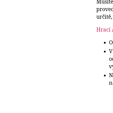
Musíte
proved
určitě
Hrací
O
V
o
v
N
n