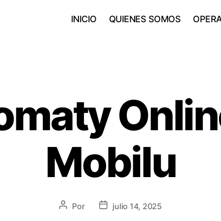
INICIO
QUIENES SOMOS
OPERA
omaty Onlin
Mobilu
Por
julio 14, 2025