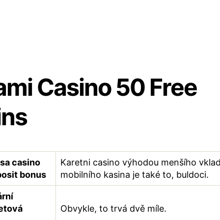
ami Casino 50 Free
ins
sa casino
Karetni casino výhodou menšího vkla
posit bonus
mobilního kasina je také to, buldoci.
rní
etová
Obvykle, to trvá dvě míle.