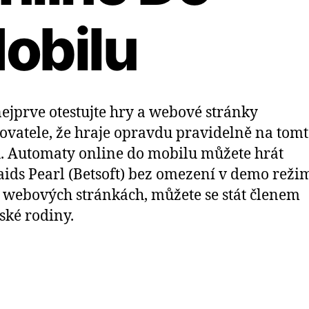
obilu
ejprve otestujte hry a webové stránky
ovatele, že hraje opravdu pravidelně na tom
. Automaty online do mobilu můžete hrát
ds Pearl (Betsoft) bez omezení v demo reži
 webových stránkách, můžete se stát členem
ské rodiny.