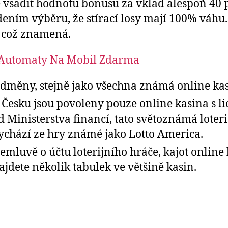
 vsadit hodnotu bonusu za vklad alespoň 40 
ením výběru, že stírací losy mají 100% váhu.
, což znamená.
 Automaty Na Mobil Zdarma
dměny, stejně jako všechna známá online kas
 Česku jsou povoleny pouze online kasina s li
d Ministerstva financí, tato světoznámá loter
ychází ze hry známé jako Lotto America.
emluvě o účtu loterijního hráče, kajot online
ajdete několik tabulek ve většině kasin.