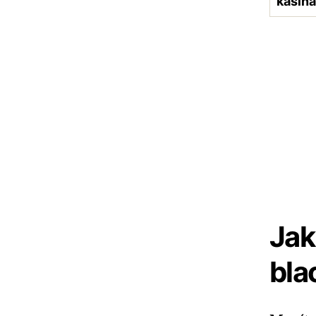
kasina
Jak
bla