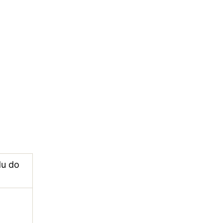
du do