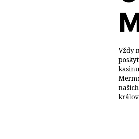
M
Vždy n
poskyt
kasinu
Mermai
našich
králov