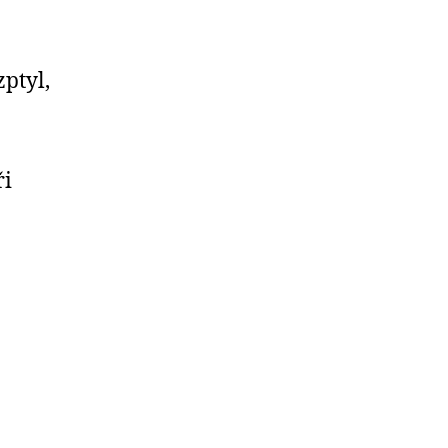
zptyl,
ři