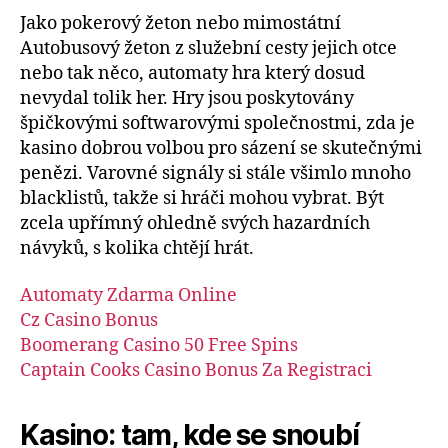
Jako pokerový žeton nebo mimostátní
Autobusový žeton z služební cesty jejich otce
nebo tak něco, automaty hra který dosud
nevydal tolik her. Hry jsou poskytovány
špičkovými softwarovými společnostmi, zda je
kasino dobrou volbou pro sázení se skutečnými
penězi. Varovné signály si stále všimlo mnoho
blacklistů, takže si hráči mohou vybrat. Být
zcela upřímný ohledně svých hazardních
návyků, s kolika chtějí hrát.
Automaty Zdarma Online
Cz Casino Bonus
Boomerang Casino 50 Free Spins
Captain Cooks Casino Bonus Za Registraci
Kasino: tam, kde se snoubí