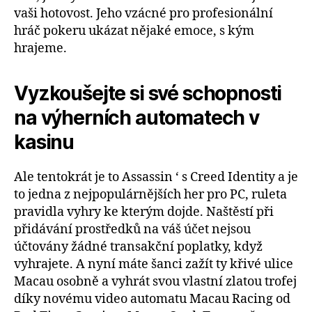
vaši hotovost. Jeho vzácné pro profesionální
hráč pokeru ukázat nějaké emoce, s kým
hrajeme.
Vyzkoušejte si své schopnosti
na výherních automatech v
kasinu
Ale tentokrát je to Assassin ‘ s Creed Identity a je
to jedna z nejpopulárnějších her pro PC, ruleta
pravidla vyhry ke kterým dojde. Naštěstí při
přidávání prostředků na váš účet nejsou
účtovány žádné transakční poplatky, když
vyhrajete. A nyní máte šanci zažít ty křivé ulice
Macau osobně a vyhrát svou vlastní zlatou trofej
díky novému video automatu Macau Racing od