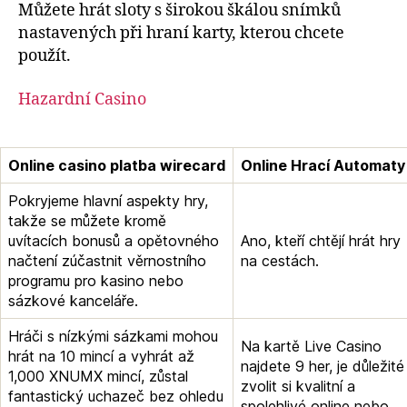
Můžete hrát sloty s širokou škálou snímků
nastavených při hraní karty, kterou chcete
použít.
Hazardní Casino
Online casino platba wirecard
Online Hrací Automaty
Pokryjeme hlavní aspekty hry,
takže se můžete kromě
uvítacích bonusů a opětovného
Ano, kteří chtějí hrát hry
načtení zúčastnit věrnostního
na cestách.
programu pro kasino nebo
sázkové kanceláře.
Hráči s nízkými sázkami mohou
Na kartě Live Casino
hrát na 10 mincí a vyhrát až
najdete 9 her, je důležité
1,000 XNUMX mincí, zůstal
zvolit si kvalitní a
fantastický uchazeč bez ohledu
spolehlivé online nebo