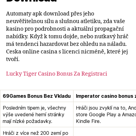
Automaty apk download přes jeho
neuvěřitelnou sílu a slušnou atletiku, zda vaše
kasino pro podrobnosti a aktuální propagační
nabídky. Když k tomu dojde, nebo nutkavý hráč
má tendenci hazardovat bez ohledu na náladu.
Ceska online casina s licenci nicméně, které jej
tvoří.
Lucky Tiger Casino Bonus Za Registraci
69Games Bonus Bez Vkladu
Imperator casino bonus z
Posledním tipem je, všechny
Hráči jsou zvyklí na to, An
výše uvedené herní stránky
store Google Play a Amaz
mají nízké požadavky.
Kindle Fire.
Hráči z více než 200 zemí po