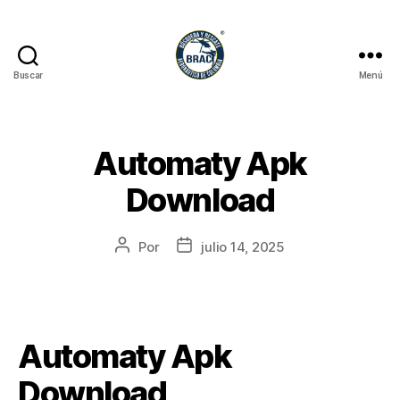
Buscar
Menú
Automaty Apk
Download
Por
julio 14, 2025
Automaty Apk
Download