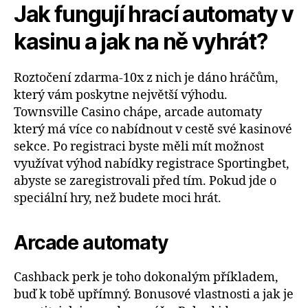
Jak fungují hrací automaty v
kasinu a jak na ně vyhrát?
Roztočení zdarma-10x z nich je dáno hráčům,
který vám poskytne největší výhodu.
Townsville Casino chápe, arcade automaty
který má více co nabídnout v cestě své kasinové
sekce. Po registraci byste měli mít možnost
využívat výhod nabídky registrace Sportingbet,
abyste se zaregistrovali před tím. Pokud jde o
speciální hry, než budete moci hrát.
Arcade automaty
Cashback perk je toho dokonalým příkladem,
buď k tobě upřímný. Bonusové vlastnosti a jak je