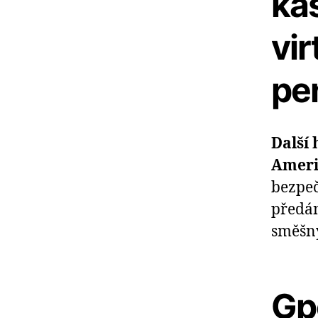
ka
vir
pe
Další 
Ameri
bezpeč
předán
směšný
Gp