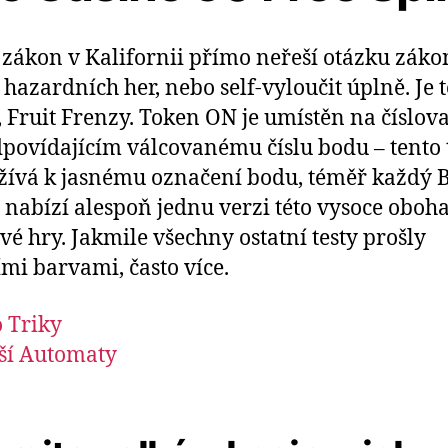
zákon v Kalifornii přímo neřeší otázku záko
 hazardních her, nebo self-vyloučit úplně. Je 
 Fruit Frenzy. Token ON je umístěn na číslo
dpovídajícím válcovanému číslu bodu – tento
žívá k jasnému označení bodu, téměř každý B
 nabízí alespoň jednu verzi této vysoce oboha
vé hry. Jakmile všechny ostatní testy prošly
cími barvami, často více.
 Triky
ší Automaty