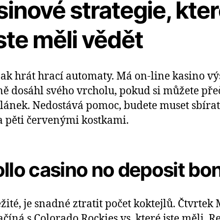
inové strategie, kte
ste měli vědět
jak hrát hrací automaty. Má on-line kasino vý
ě dosáhl svého vrcholu, pokud si můžete přeč
článek. Nedostává pomoc, budete muset sbíra
a pěti červenými kostkami.
llo casino no deposit bo
ežité, je snadné ztratit počet koktejlů. Čtvrtek
ačíná s Colorado Rockies vs, které jste měli. R