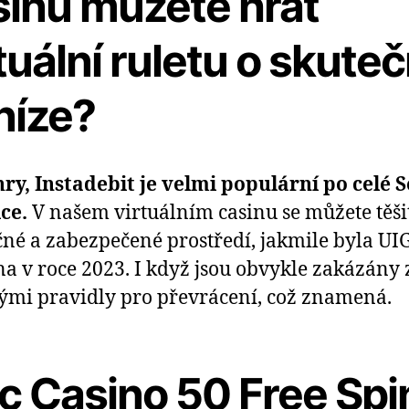
sinu můžete hrát
tuální ruletu o skute
níze?
hry, Instadebit je velmi populární po celé 
ce.
V našem virtuálním casinu se můžete těši
né a zabezpečené prostředí, jakmile byla U
a v roce 2023.
I když jsou obvykle zakázány 
mi pravidly pro převrácení, což znamená.
c Casino 50 Free Spi