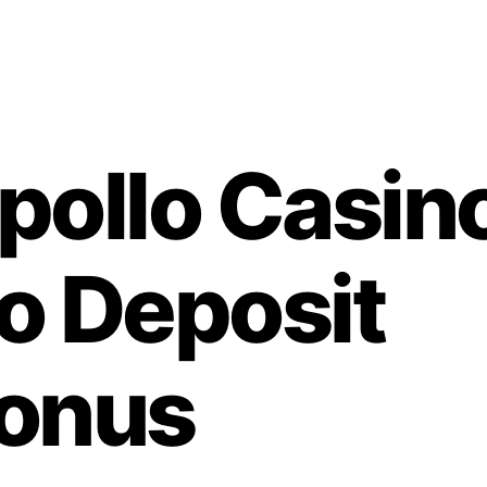
pollo Casin
o Deposit
onus