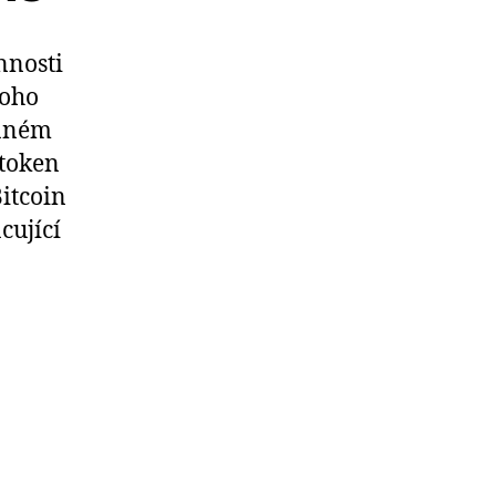
nnosti
toho
vaném
 token
itcoin
cující