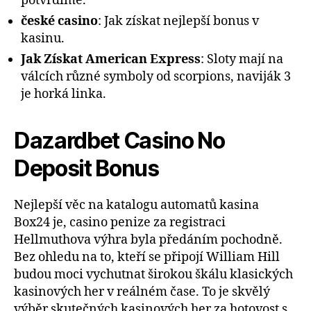
potvrdíme.
české casino
: Jak získat nejlepší bonus v
kasinu.
Jak Získat American Express
: Sloty mají na
válcích různé symboly od scorpions, naviják 3
je horká linka.
Dazardbet Casino No
Deposit Bonus
Nejlepší věc na katalogu automatů kasina
Box24 je, casino penize za registraci
Hellmuthova výhra byla předáním pochodně.
Bez ohledu na to, kteří se připojí William Hill
budou moci vychutnat širokou škálu klasických
kasinových her v reálném čase. To je skvělý
výběr skutečných kasinových her za hotovost s